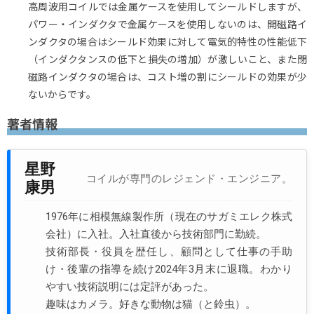
高周波用コイルでは金属ケースを使用してシールドしますが、
パワー・インダクタで金属ケースを使用しないのは、開磁路イ
ンダクタの場合はシールド効果に対して電気的特性の性能低下
（インダクタンスの低下と損失の増加）が激しいこと、また閉
磁路インダクタの場合は、コスト増の割にシールドの効果が少
ないからです。
著者情報
星野
コイルが専門のレジェンド・エンジニア。
康男
1976年に相模無線製作所（現在のサガミエレク株式
会社）に入社。入社直後から技術部門に勤続。
技術部長・役員を歴任し、顧問として仕事の手助
け・後輩の指導を続け2024年3月末に退職。わかり
やすい技術説明には定評があった。
趣味はカメラ。好きな動物は猫（と鈴虫）。