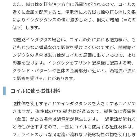
また、磁力線を打ち消す方向に渦電流が流れるので、コイルの
近くに金属を配置すると、渦電流による磁力線の打ち消し効果
によりインダクタンスの値が減少したり、損失が増加（＝Qの
低下）します。
閉磁路インダクタの場合は、コイルの外に漏れる磁力線が、も
ともと少ない構造なので影響を受けにくいのですが、開磁路イ
ンダクタの場合は磁力線がコイルの周囲に出ているので、より
影響を受けます。インダクタをプリント配線板に配置する時、
グランド・パターンや筐体の金属部分が近いと、渦電流が流れ
て影響を受けることがあります。
コイルに使う磁性材料
磁性体を使用することでインダクタンスを大きくすることがで
きますが、磁性体の中を磁力線が通るので、磁性体に導電性
（金属）がある場合は渦電流が発生します。 渦電流が流れる
と特性が低下するので、一般にコイルに使用する磁性材料は、
フェライトのような渦電流が流れない絶縁特性の物を使用しま