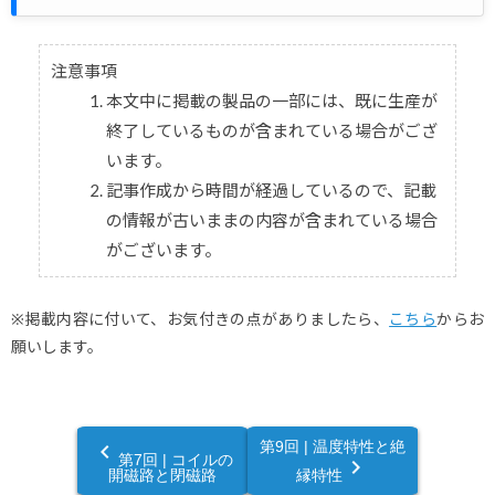
注意事項
本文中に掲載の製品の一部には、既に生産が
終了しているものが含まれている場合がござ
います。
記事作成から時間が経過しているので、記載
の情報が古いままの内容が含まれている場合
がございます。
※掲載内容に付いて、お気付きの点がありましたら、
こちら
からお
願いします。
第9回 | 温度特性と絶
navigate_before
第7回 | コイルの
navigate_next
開磁路と閉磁路
縁特性