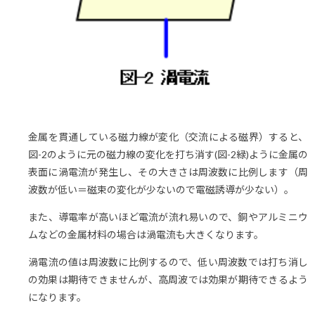
金属を貫通している磁力線が変化（交流による磁界）すると、
図-2のように元の磁力線の変化を打ち消す(図-2緑)ように金属の
表面に渦電流が発生し、その大きさは周波数に比例します（周
波数が低い＝磁束の変化が少ないので電磁誘導が少ない）。
また、導電率が高いほど電流が流れ易いので、銅やアルミニウ
ムなどの金属材料の場合は渦電流も大きくなります。
渦電流の値は周波数に比例するので、低い周波数では打ち消し
の効果は期待できませんが、高周波では効果が期待できるよう
になります。