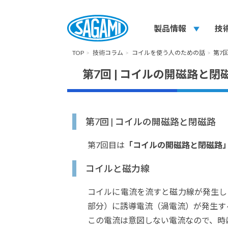
製品情報
play_arrow
技
TOP
技術コラム
コイルを使う人のための話
第7回
第7回 | コイルの開磁路と閉
第7回 | コイルの開磁路と閉磁路
第7回目は
「コイルの開磁路と閉磁路
コイルと磁力線
コイルに電流を流すと磁力線が発生し
部分）に誘導電流（渦電流）が発生す
この電流は意図しない電流なので、時