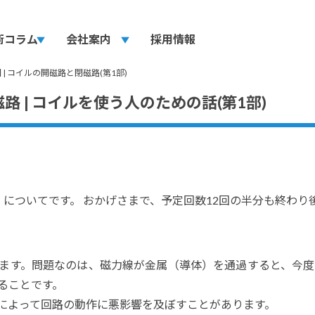
術コラム
play_arrow
会社案内
play_arrow
採用情報
 | コイルの開磁路と閉磁路(第1部)
磁路 | コイルを使う人のための話(第1部)
」
についてです。 おかげさまで、予定回数12回の半分も終わ
ます。問題なのは、磁力線が金属（導体）を通過すると、今
ることです。
によって回路の動作に悪影響を及ぼすことがあります。