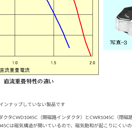
在はラインナップしていない製品です
クタCWD1045C（開磁路インダクタ）とCWR1045C（
045Cは磁気構造が開いているので、磁気飽和が起こりにくい