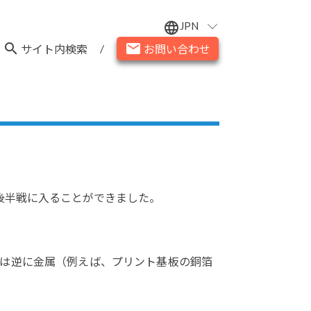
JPN
language
search
email
/
サイト内検索
お問い合わせ
り後半戦に入ることができました。
度は逆に金属（例えば、プリント基板の銅箔