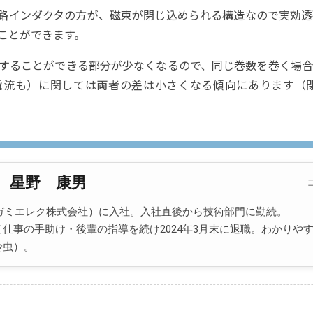
路インダクタの方が、磁束が閉じ込められる構造なので実効透
ことができます。
することができる部分が少なくなるので、同じ巻数を巻く場
電流も）に関しては両者の差は小さくなる傾向にあります（
星野 康男
サガミエレク株式会社）に入社。入社直後から技術部門に勤続。
仕事の手助け・後輩の指導を続け2024年3月末に退職。わかりや
鈴虫）。