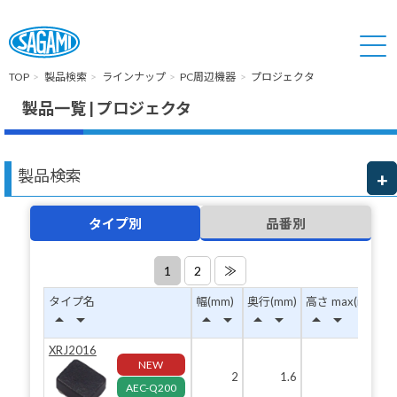
TOP
製品検索
ラインナップ
PC周辺機器
プロジェクタ
製品一覧 | プロジェクタ
製品検索
タイプ別
品番別
1
2
≫
タイプ名
幅(mm)
奥行(mm)
高さ max(mm)
arrow_drop_up
arrow_drop_down
arrow_drop_up
arrow_drop_down
arrow_drop_up
arrow_drop_down
arrow_drop_up
arrow_drop_down
XRJ2016
NEW
2
1.6
1
AEC-Q200