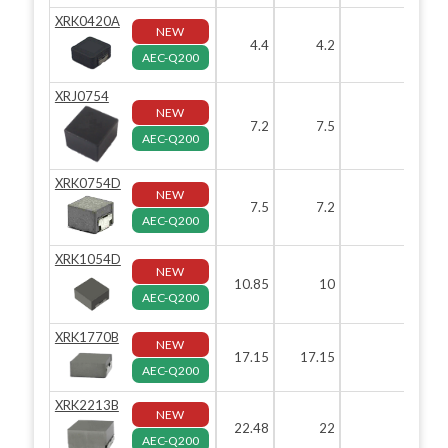
XRK0420A
NEW
4.4
4.2
2
AEC-Q200
XRJ0754
NEW
7.2
7.5
5.4
AEC-Q200
XRK0754D
NEW
7.5
7.2
5.4
AEC-Q200
XRK1054D
NEW
10.85
10
5.4
AEC-Q200
XRK1770B
NEW
17.15
17.15
7
AEC-Q200
XRK2213B
NEW
22.48
22
13
AEC-Q200