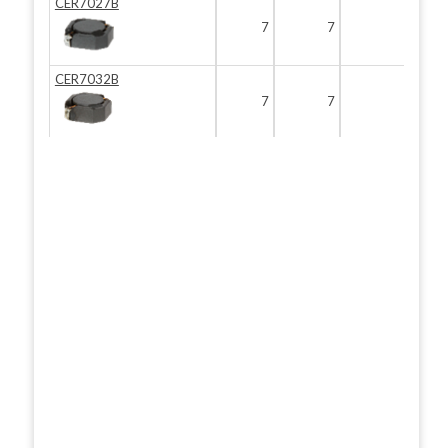
CER7027B
7
7
3
CER7032B
7
7
3.5