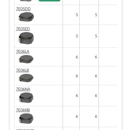
7E05DD
5
5
2
7E05ED
5
5
3
7E06LA
6
6
2
7E06LB
6
6
2
7E06NA
6
6
3
7E06NB
6
6
3