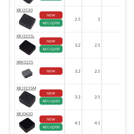
XRJ2520
NEW
2.5
2
1.2
AEC-Q200
XRJ3225L
NEW
3.2
2.5
1.2
AEC-Q200
XRK3225
NEW
3.2
2.5
1.2
XRJ3225M
NEW
3.2
2.5
2
AEC-Q200
XRJ0420
NEW
4.1
4.1
2
AEC-Q200