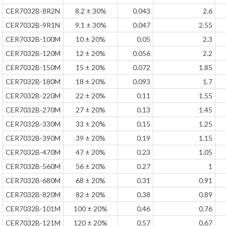
CER7032B-8R2N
8.2 ± 30%
0.043
2.6
CER7032B-9R1N
9.1 ± 30%
0.047
2.55
CER7032B-100M
10 ± 20%
0.05
2.3
CER7032B-120M
12 ± 20%
0.056
2.2
CER7032B-150M
15 ± 20%
0.072
1.85
CER7032B-180M
18 ± 20%
0.093
1.7
CER7032B-220M
22 ± 20%
0.11
1.55
CER7032B-270M
27 ± 20%
0.13
1.45
CER7032B-330M
33 ± 20%
0.15
1.25
CER7032B-390M
39 ± 20%
0.19
1.15
CER7032B-470M
47 ± 20%
0.23
1.05
CER7032B-560M
56 ± 20%
0.27
1
CER7032B-680M
68 ± 20%
0.31
0.91
CER7032B-820M
82 ± 20%
0.38
0.89
CER7032B-101M
100 ± 20%
0.46
0.76
CER7032B-121M
120 ± 20%
0.57
0.67