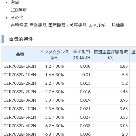
家電
LED照明
その他
各種電源, 産業機器, 医療機器・美容機器, エネルギー, 無線機
電気的特性
直流抵抗
インダクタンス
直流重畳許容電流
温
品番
(µH)
(Ω) ±30%
(A)
CER7032B-1R2N
1.2 ± 30%
0.008
6.85
CER7032B-1R6N
1.6 ± 30%
0.01
5.8
CER7032B-2R2N
2.2 ± 30%
0.013
5.2
CER7032B-2R7N
2.7 ± 30%
0.016
4.45
CER7032B-3R3N
3.3 ± 30%
0.019
3.95
CER7032B-4R3N
4.3 ± 30%
0.021
3.65
CER7032B-5R1N
5.1 ± 30%
0.027
3.35
CER7032B-6R2N
6.2 ± 30%
0.033
3.05
CER7032B-6R8N
6.8 ± 30%
0.036
2.8