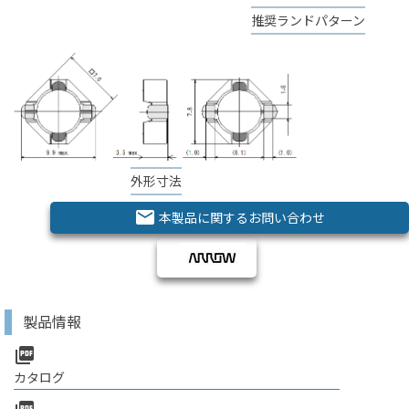
推奨ランドパターン
外形寸法
email
本製品に関するお問い合わせ
製品情報
picture_as_pdf
カタログ