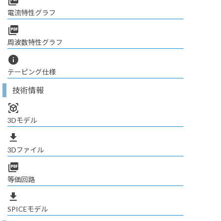
picture_as_pdf
電流特性グラフ
picture_as_pdf
周波数特性グラフ
info
テーピング仕様
技術情報
view_in_ar
3Dモデル
file_download
3Dファイル
picture_as_pdf
等価回路
file_download
SPICEモデル