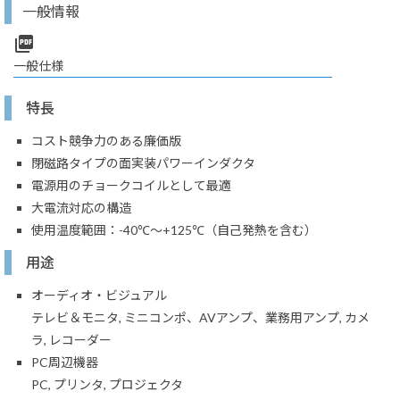
一般情報
picture_as_pdf
一般仕様
特長
コスト競争力のある廉価版
閉磁路タイプの面実装パワーインダクタ
電源用のチョークコイルとして最適
大電流対応の構造
使用温度範囲：-40℃～+125℃（自己発熱を含む）
用途
オーディオ・ビジュアル
テレビ＆モニタ, ミニコンポ、AVアンプ、業務用アンプ, カメ
ラ, レコーダー
PC周辺機器
PC, プリンタ, プロジェクタ