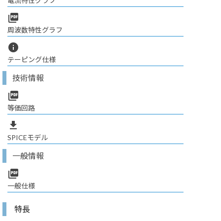
電流特性グラフ
picture_as_pdf
周波数特性グラフ
info
テーピング仕様
技術情報
picture_as_pdf
等価回路
file_download
SPICEモデル
一般情報
picture_as_pdf
一般仕様
特長