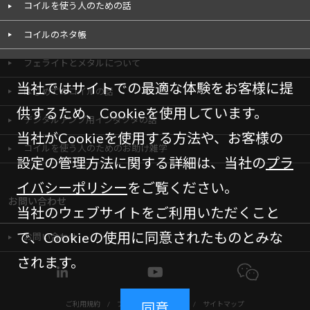
コイルを使う人のための話
コイルのネタ帳
フェライトとメタルについて
当社ではサイトでの最適な体験をお客様に提
はじめてのコイルの話
供するため、Cookieを使用しています。
デジタルアンプ用インダクタの話
当社がCookieを使用する方法や、お客様の
コイルを使う人のためのお助け雑学
設定の管理方法に関する詳細は、当社の
プラ
イバシーポリシー
をご覧ください。
お問い合わせ
当社のウェブサイトをご利用いただくこと
で、Cookieの使用に同意されたものとみな
お問い合わせ
されます。
ご利用規約
/
プライバシーポリシー
/
サイトマップ
同意