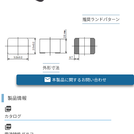
推奨ランドパターン
外形寸法
email
本製品に関するお問い合わせ
製品情報
picture_as_pdf
カタログ
picture_as_pdf