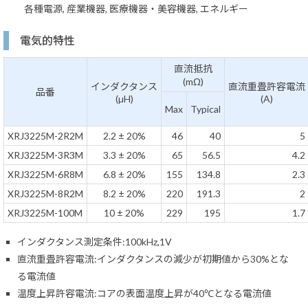
各種電源, 産業機器, 医療機器・美容機器, エネルギー
電気的特性
直流抵抗
(mΩ)
インダクタンス
直流重畳許容電流
品番
(µH)
(A)
Max
Typical
XRJ3225M-2R2M
2.2 ± 20%
46
40
5
XRJ3225M-3R3M
3.3 ± 20%
65
56.5
4.2
XRJ3225M-6R8M
6.8 ± 20%
155
134.8
2.3
XRJ3225M-8R2M
8.2 ± 20%
220
191.3
2
XRJ3225M-100M
10 ± 20%
229
195
1.7
インダクタンス測定条件:100kHz,1V
直流重畳許容電流:インダクタンスの減少が初期値から30%とな
る電流値
温度上昇許容電流:コアの表面温度上昇が40℃となる電流値