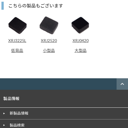
こちらの製品もございます
XRJ3225L
XRJ2520
XRJ0420
低背品
小型品
大型品
expand_less
製品情報
新製品情報
製品検索