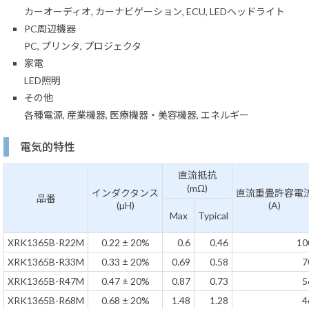
カーオーディオ, カーナビゲーション, ECU, LEDヘッドライト
PC周辺機器
PC, プリンタ, プロジェクタ
家電
LED照明
その他
各種電源, 産業機器, 医療機器・美容機器, エネルギー
電気的特性
直流抵抗
(mΩ)
インダクタンス
直流重畳許容電
品番
(µH)
(A)
Max
Typical
XRK1365B-R22M
0.22 ± 20%
0.6
0.46
10
XRK1365B-R33M
0.33 ± 20%
0.69
0.58
7
XRK1365B-R47M
0.47 ± 20%
0.87
0.73
5
XRK1365B-R68M
0.68 ± 20%
1.48
1.28
4