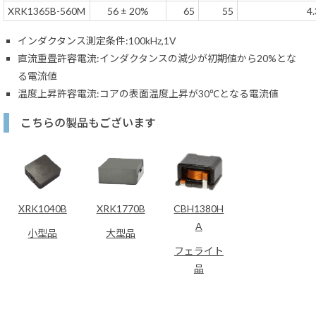
XRK1365B-560M
56 ± 20%
65
55
4.
インダクタンス測定条件:100kHz,1V
直流重畳許容電流:インダクタンスの減少が初期値から20%とな
る電流値
温度上昇許容電流:コアの表面温度上昇が30℃となる電流値
こちらの製品もございます
XRK1040B
XRK1770B
CBH1380H
A
小型品
大型品
フェライト
品