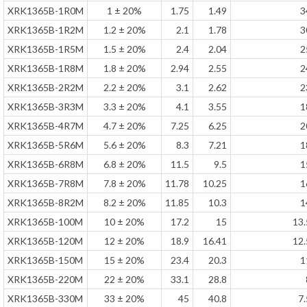
XRK1365B-1R0M
1 ± 20%
1.75
1.49
3
XRK1365B-1R2M
1.2 ± 20%
2.1
1.78
3
XRK1365B-1R5M
1.5 ± 20%
2.4
2.04
2
XRK1365B-1R8M
1.8 ± 20%
2.94
2.55
2
XRK1365B-2R2M
2.2 ± 20%
3.1
2.62
2
XRK1365B-3R3M
3.3 ± 20%
4.1
3.55
1
XRK1365B-4R7M
4.7 ± 20%
7.25
6.25
2
XRK1365B-5R6M
5.6 ± 20%
8.3
7.21
1
XRK1365B-6R8M
6.8 ± 20%
11.5
9.5
1
XRK1365B-7R8M
7.8 ± 20%
11.78
10.25
1
XRK1365B-8R2M
8.2 ± 20%
11.85
10.3
1
XRK1365B-100M
10 ± 20%
17.2
15
13.
XRK1365B-120M
12 ± 20%
18.9
16.41
12.
XRK1365B-150M
15 ± 20%
23.4
20.3
1
XRK1365B-220M
22 ± 20%
33.1
28.8
XRK1365B-330M
33 ± 20%
45
40.8
7.