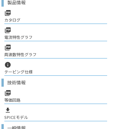
製品情報
picture_as_pdf
カタログ
picture_as_pdf
電流特性グラフ
picture_as_pdf
周波数特性グラフ
info
テーピング仕様
技術情報
picture_as_pdf
等価回路
file_download
SPICEモデル
一般情報