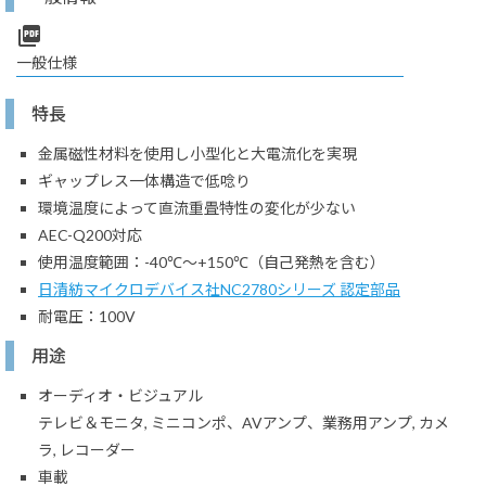
picture_as_pdf
一般仕様
特長
金属磁性材料を使用し小型化と大電流化を実現
ギャップレス一体構造で低唸り
環境温度によって直流重畳特性の変化が少ない
AEC-Q200対応
使用温度範囲：-40℃～+150℃（自己発熱を含む）
日清紡マイクロデバイス社NC2780シリーズ 認定部品
耐電圧：100V
用途
オーディオ・ビジュアル
テレビ＆モニタ, ミニコンポ、AVアンプ、業務用アンプ, カメ
ラ, レコーダー
車載