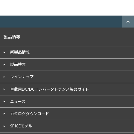
expand_less
製品情報
新製品情報
製品検索
ラインナップ
車載用DC/DCコンバータトランス製品ガイド
ニュース
カタログダウンロード
SPICEモデル