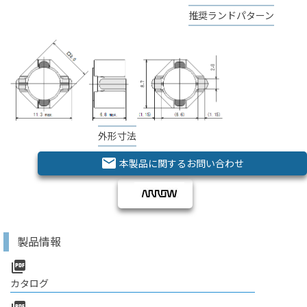
推奨ランドパターン
外形寸法
email
本製品に関するお問い合わせ
製品情報
picture_as_pdf
カタログ