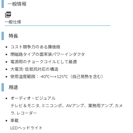
一般情報
picture_as_pdf
一般仕様
特長
コスト競争力のある廉価版
閉磁路タイプの面実装パワーインダクタ
電源用のチョークコイルとして最適
大電流･低抵抗対応の構造
使用温度範囲：-40℃～+125℃（自己発熱を含む）
用途
オーディオ・ビジュアル
テレビ＆モニタ, ミニコンポ、AVアンプ、業務用アンプ, カメ
ラ, レコーダー
車載
LEDヘッドライト