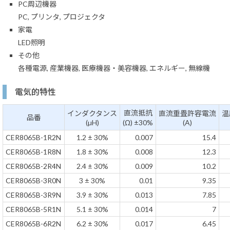
PC周辺機器
PC, プリンタ, プロジェクタ
家電
LED照明
その他
各種電源, 産業機器, 医療機器・美容機器, エネルギー, 無線機
電気的特性
直流抵抗
インダクタンス
直流重畳許容電流
温
品番
(µH)
(Ω) ±30%
(A)
CER8065B-1R2N
1.2 ± 30%
0.007
15.4
CER8065B-1R8N
1.8 ± 30%
0.008
12.3
CER8065B-2R4N
2.4 ± 30%
0.009
10.2
CER8065B-3R0N
3 ± 30%
0.01
9.35
CER8065B-3R9N
3.9 ± 30%
0.013
7.85
CER8065B-5R1N
5.1 ± 30%
0.014
7
CER8065B-6R2N
6.2 ± 30%
0.017
6.45