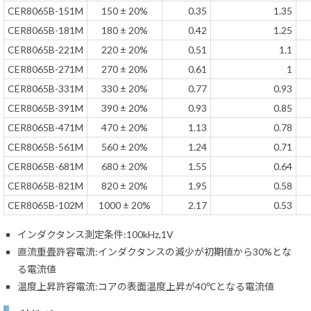
CER8065B-151M
150 ± 20%
0.35
1.35
CER8065B-181M
180 ± 20%
0.42
1.25
CER8065B-221M
220 ± 20%
0.51
1.1
CER8065B-271M
270 ± 20%
0.61
1
CER8065B-331M
330 ± 20%
0.77
0.93
CER8065B-391M
390 ± 20%
0.93
0.85
CER8065B-471M
470 ± 20%
1.13
0.78
CER8065B-561M
560 ± 20%
1.24
0.71
CER8065B-681M
680 ± 20%
1.55
0.64
CER8065B-821M
820 ± 20%
1.95
0.58
CER8065B-102M
1000 ± 20%
2.17
0.53
インダクタンス測定条件:100kHz,1V
直流重畳許容電流:インダクタンスの減少が初期値から30%とな
る電流値
温度上昇許容電流:コアの表面温度上昇が40℃となる電流値