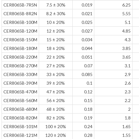
CER8065B-7R5N
7.5 ± 30%
0.019
6.25
CER8065B-8R2N
8.2 ± 30%
0.021
5.55
CER8065B-100M
10 ± 20%
0.025
5.1
CER8065B-120M
12 ± 20%
0.027
4.85
CER8065B-150M
15 ± 20%
0.034
4.3
CER8065B-180M
18 ± 20%
0.044
3.85
CER8065B-220M
22 ± 20%
0.051
3.65
CER8065B-270M
27 ± 20%
0.07
3.1
CER8065B-330M
33 ± 20%
0.085
2.9
CER8065B-390M
39 ± 20%
0.1
2.6
CER8065B-470M
47 ± 20%
0.12
2.3
CER8065B-560M
56 ± 20%
0.15
2.2
CER8065B-680M
68 ± 20%
0.18
2
CER8065B-820M
82 ± 20%
0.19
1.8
CER8065B-101M
100 ± 20%
0.24
1.65
CER8065B-121M
120 ± 20%
0.28
1.55