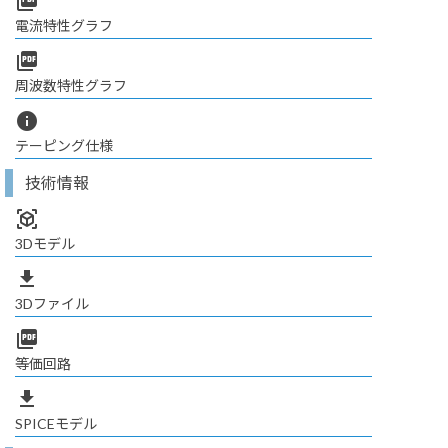
picture_as_pdf
電流特性グラフ
picture_as_pdf
周波数特性グラフ
info
テーピング仕様
技術情報
view_in_ar
3Dモデル
file_download
3Dファイル
picture_as_pdf
等価回路
file_download
SPICEモデル