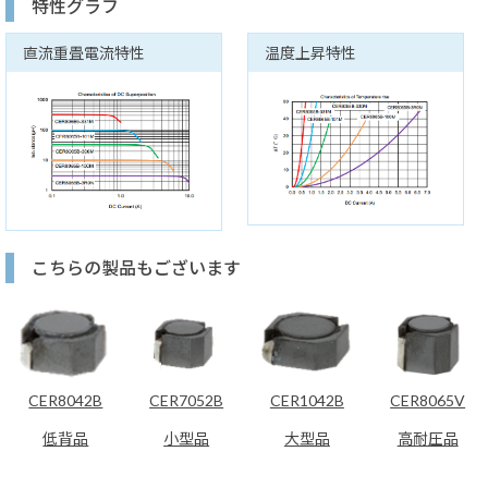
特性グラフ
直流重畳電流特性
温度上昇特性
こちらの製品もございます
CER8042B
CER7052B
CER1042B
CER8065V
低背品
小型品
大型品
高耐圧品