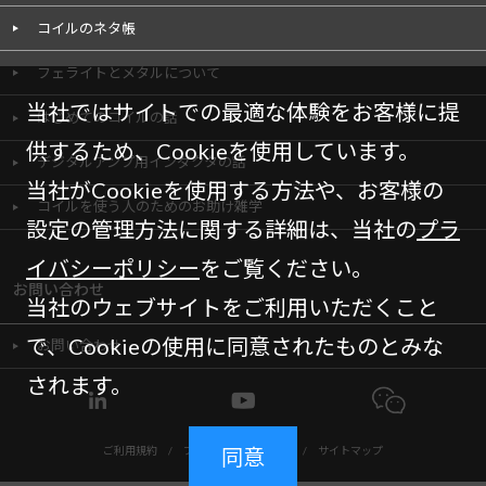
コイルのネタ帳
フェライトとメタルについて
当社ではサイトでの最適な体験をお客様に提
はじめてのコイルの話
供するため、Cookieを使用しています。
デジタルアンプ用インダクタの話
当社がCookieを使用する方法や、お客様の
コイルを使う人のためのお助け雑学
設定の管理方法に関する詳細は、当社の
プラ
イバシーポリシー
をご覧ください。
お問い合わせ
当社のウェブサイトをご利用いただくこと
で、Cookieの使用に同意されたものとみな
お問い合わせ
されます。
同意
ご利用規約
/
プライバシーポリシー
/
サイトマップ