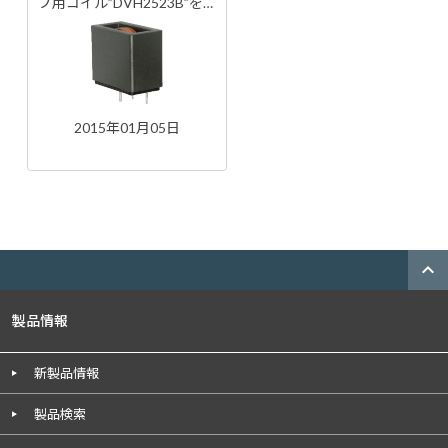
プ用コイル”DVH2523B”をリ
リース
2015年01月05日
expand_less
製品情報
新製品情報
製品検索