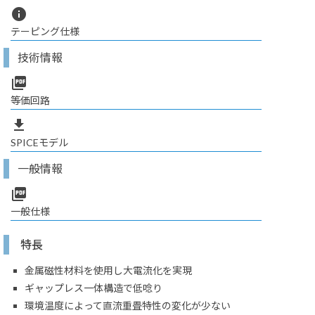
info
テーピング仕様
技術情報
picture_as_pdf
等価回路
file_download
SPICEモデル
一般情報
picture_as_pdf
一般仕様
特長
金属磁性材料を使用し大電流化を実現
ギャップレス一体構造で低唸り
環境温度によって直流重畳特性の変化が少ない