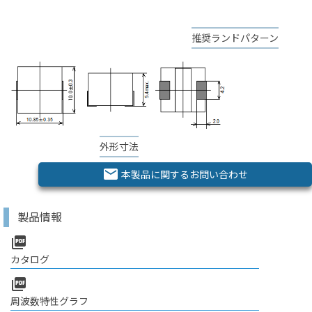
推奨ランドパターン
外形寸法
email
本製品に関するお問い合わせ
製品情報
picture_as_pdf
カタログ
picture_as_pdf
周波数特性グラフ