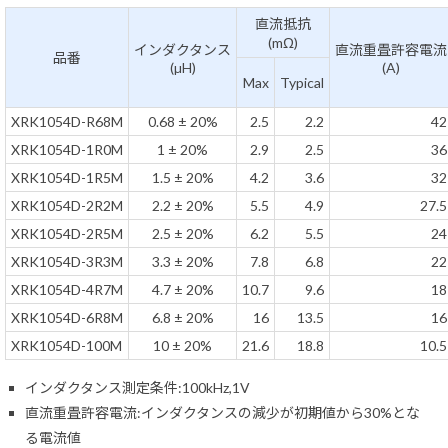
直流抵抗
(mΩ)
インダクタンス
直流重畳許容電流
品番
(µH)
(A)
Max
Typical
XRK1054D-R68M
0.68 ± 20%
2.5
2.2
42
XRK1054D-1R0M
1 ± 20%
2.9
2.5
36
XRK1054D-1R5M
1.5 ± 20%
4.2
3.6
32
XRK1054D-2R2M
2.2 ± 20%
5.5
4.9
27.5
XRK1054D-2R5M
2.5 ± 20%
6.2
5.5
24
XRK1054D-3R3M
3.3 ± 20%
7.8
6.8
22
XRK1054D-4R7M
4.7 ± 20%
10.7
9.6
18
XRK1054D-6R8M
6.8 ± 20%
16
13.5
16
XRK1054D-100M
10 ± 20%
21.6
18.8
10.5
インダクタンス測定条件:100kHz,1V
直流重畳許容電流:インダクタンスの減少が初期値から30%とな
る電流値