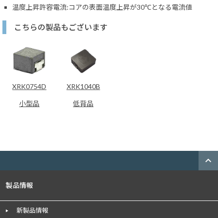
温度上昇許容電流:コアの表面温度上昇が30℃となる電流値
こちらの製品もございます
XRK0754D
XRK1040B
小型品
低背品
expand_less
製品情報
新製品情報