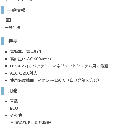
一般情報
picture_as_pdf
一般仕様
特長
高効率、高信頼性
高耐圧(～AC 600Vrms)
HEV/EV向けバッテリ－マネジメントシステム用に最適
AEC-Q200対応
使用温度範囲：-40℃～+150℃（自己発熱を含む）
用途
車載
ECU
その他
各種電源, PoE対応機器