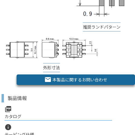
推奨ランドパターン
外形寸法
email
本製品に関するお問い合わせ
製品情報
picture_as_pdf
カタログ
info
テーピング仕様