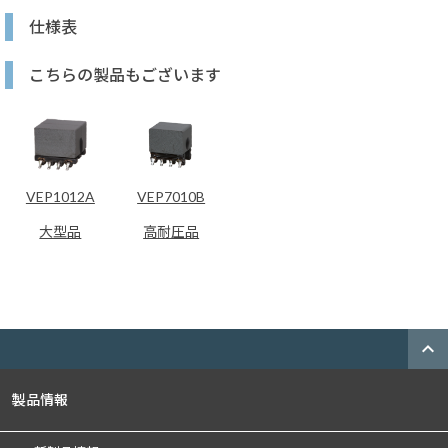
仕様表
こちらの製品もございます
VEP1012A
VEP7010B
大型品
高耐圧品
expand_less
製品情報