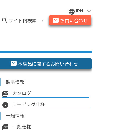
JPN
language
search
email
/
サイト内検索
お問い合わせ
email
本製品に関するお問い合わせ
製品情報
picture_as_pdf
カタログ
info
テーピング仕様
一般情報
picture_as_pdf
一般仕様