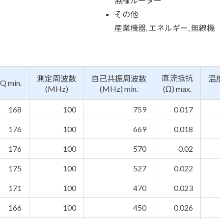
無線ルーター
その他
産業機器, エネルギー, 無線機
直流抵抗
測定周波数
自己共振周波数
温
Q min.
(MHz)
(MHz) min.
(Ω) max.
168
100
759
0.017
176
100
669
0.018
176
100
570
0.02
175
100
527
0.022
171
100
470
0.023
166
100
450
0.026