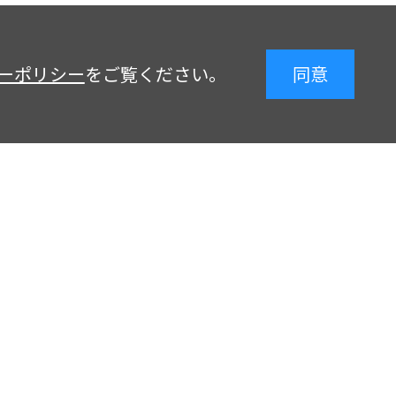
ーポリシー
をご覧ください。
同意
。
expand_less
お問い合わせ