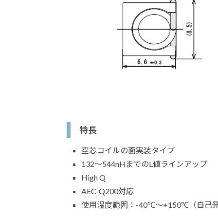
特長
空芯コイルの面実装タイプ
132～544nHまでのL値ラインアップ
High Q
AEC-Q200対応
使用温度範囲：-40℃～+150℃（自己