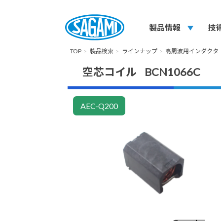
製品情報
play_arrow
技
TOP
製品検索
ラインナップ
高周波用インダクタ
空芯コイル BCN1066C
AEC-Q200