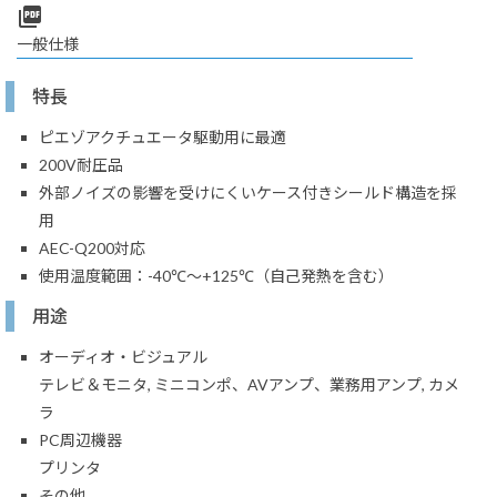
picture_as_pdf
一般仕様
特長
ピエゾアクチュエータ駆動用に最適
200V耐圧品
外部ノイズの影響を受けにくいケース付きシールド構造を採
用
AEC-Q200対応
使用温度範囲：-40℃～+125℃（自己発熱を含む）
用途
オーディオ・ビジュアル
テレビ＆モニタ, ミニコンポ、AVアンプ、業務用アンプ, カメ
ラ
PC周辺機器
プリンタ
その他