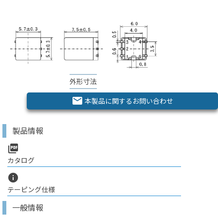
外形寸法
email
本製品に関するお問い合わせ
製品情報
picture_as_pdf
カタログ
info
テーピング仕様
一般情報