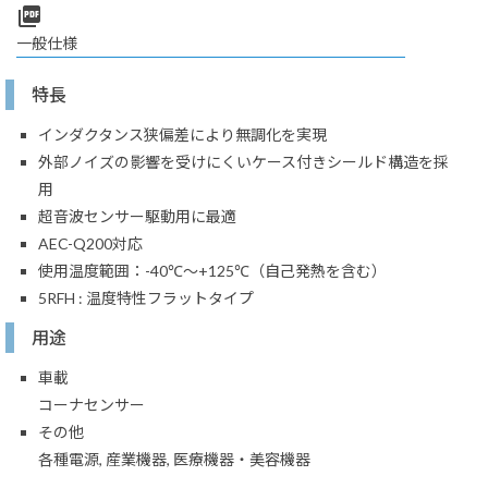
picture_as_pdf
一般仕様
特長
インダクタンス狭偏差により無調化を実現
外部ノイズの影響を受けにくいケース付きシールド構造を採
用
超音波センサー駆動用に最適
AEC-Q200対応
使用温度範囲：-40℃～+125℃（自己発熱を含む）
5RFH : 温度特性フラットタイプ
用途
車載
コーナセンサー
その他
各種電源, 産業機器, 医療機器・美容機器