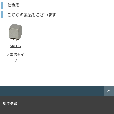
仕様表
こちらの製品もございます
5RFHB
大電流タイ
プ
expand_less
製品情報