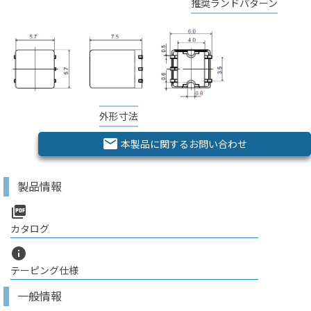
推奨ランドパターン
外形寸法
email
本製品に関するお問い合わせ
製品情報
picture_as_pdf
カタログ
info
テーピング仕様
一般情報