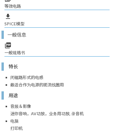
等效电路
file_download
SPICE模型
一般信息
picture_as_pdf
一般规格书
特长
闭磁路形式的电感
最适合作为电源的扼流线圈用
用途
音频＆影像
迷你音响，AV功放，业务用功放, 录音机
电脑
打印机