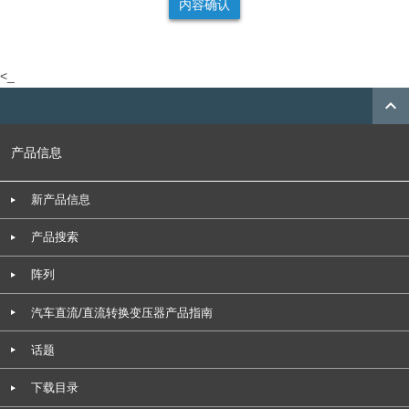
<_
expand_less
产品信息
新产品信息
产品搜索
阵列
汽车直流/直流转换变压器产品指南
话题
下载目录