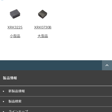
XRK3225
XRK0730B
小型品
大型品
expand_less
製品情報
新製品情報
製品検索
ラインナップ