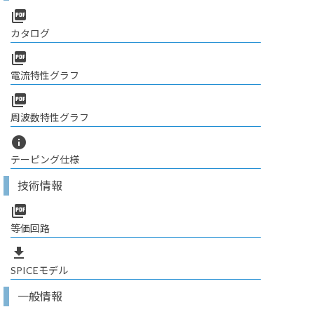
picture_as_pdf
カタログ
picture_as_pdf
電流特性グラフ
picture_as_pdf
周波数特性グラフ
info
テーピング仕様
技術情報
picture_as_pdf
等価回路
file_download
SPICEモデル
一般情報