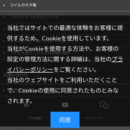
コイルのネタ帳
フェライトとメタルについて
当社ではサイトでの最適な体験をお客様に提
はじめてのコイルの話
供するため、Cookieを使用しています。
デジタルアンプ用インダクタの話
当社がCookieを使用する方法や、お客様の
コイルを使う人のためのお助け雑学
設定の管理方法に関する詳細は、当社の
プラ
イバシーポリシー
をご覧ください。
お問い合わせ
当社のウェブサイトをご利用いただくこと
で、Cookieの使用に同意されたものとみな
お問い合わせ
されます。
ご利用規約
/
プライバシーポリシー
/
サイトマップ
同意