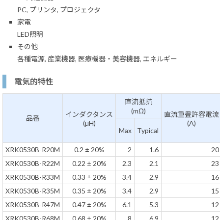
PC, プリンタ, プロジェクタ
家電
LED照明
その他
各種電源, 産業機器, 医療機器・美容機器, エネルギー
電気的特性
直流抵抗
(mΩ)
インダクタンス
直流重畳許容電流
品番
(µH)
(A)
Max
Typical
XRK0530B-R20M
0.2 ± 20%
2
1.6
20
XRK0530B-R22M
0.22 ± 20%
2.3
2.1
23
XRK0530B-R33M
0.33 ± 20%
3.4
2.9
16
XRK0530B-R35M
0.35 ± 20%
3.4
2.9
15
XRK0530B-R47M
0.47 ± 20%
6.1
5.3
12
XRK0530B-R68M
0.68 ± 20%
8
6.9
12