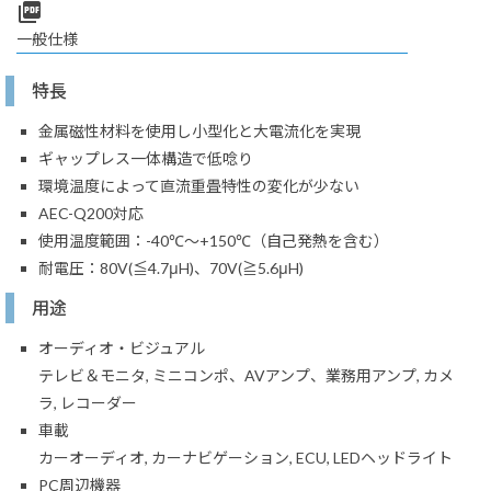
picture_as_pdf
一般仕様
特長
金属磁性材料を使用し小型化と大電流化を実現
ギャップレス一体構造で低唸り
環境温度によって直流重畳特性の変化が少ない
AEC-Q200対応
使用温度範囲：-40℃～+150℃（自己発熱を含む）
耐電圧：80V(≦4.7μH)、70V(≧5.6μH)
用途
オーディオ・ビジュアル
テレビ＆モニタ, ミニコンポ、AVアンプ、業務用アンプ, カメ
ラ, レコーダー
車載
カーオーディオ, カーナビゲーション, ECU, LEDヘッドライト
PC周辺機器