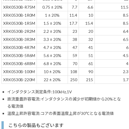
XRK0530B-R75M
0.75 ± 20%
7.7
6.6
11.5
XRK0530B-1R0M
1 ± 20%
11.4
10
8.5
XRK0530B-1R5M
1.5 ± 20%
17.7
15.4
8.5
XRK0530B-2R2M
2.2 ± 20%
23
20
6.4
XRK0530B-3R3M
3.3 ± 20%
38
32
6.5
XRK0530B-4R7M
4.7 ± 20%
47
41
6
XRK0530B-5R6M
5.6 ± 20%
59
51
4.5
XRK0530B-6R8M
6.8 ± 20%
70
61
4
XRK0530B-100M
10 ± 20%
108
90
2.3
XRK0530B-220M
22 ± 20%
250
215
1.7
インダクタンス測定条件:100kHz,1V
直流重畳許容電流:インダクタンスの減少が初期値から20%とな
る電流値
温度上昇許容電流:コアの表面温度上昇が30℃となる電流値
こちらの製品もございます