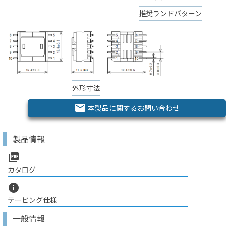
推奨ランドパターン
外形寸法
email
本製品に関するお問い合わせ
製品情報
picture_as_pdf
カタログ
info
テーピング仕様
一般情報