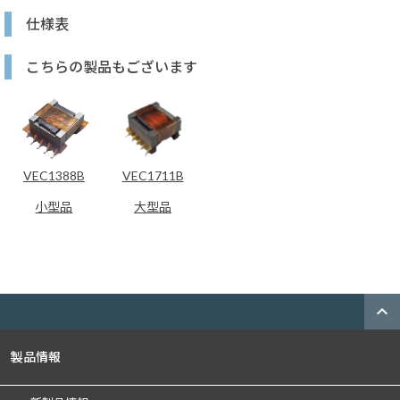
仕様表
こちらの製品もございます
VEC1388B
VEC1711B
小型品
大型品
expand_less
製品情報