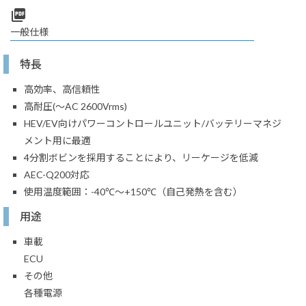
picture_as_pdf
一般仕様
特長
高効率、高信頼性
高耐圧(～AC 2600Vrms)
HEV/EV向けパワーコントロールユニット/バッテリーマネジ
メント用に最適
4分割ボビンを採用することにより、リーケージを低減
AEC-Q200対応
使用温度範囲：-40℃～+150℃（自己発熱を含む）
用途
車載
ECU
その他
各種電源