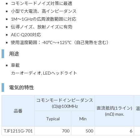
コモンモードノイズ対策に最適
小型で大電流、高インピーダンス
1M～1GHzの広周波数範囲に対応
伝導ノイズ、放射ノイズに有効
AEC-Q200対応
使用温度範囲：-40℃～+125℃（自己発熱を含む）
用途
車載
カーオーディオ, LEDヘッドライト
電気的特性
コモンモードインピーダンス
(Ω)@100MHz
直流抵抗(1ライン)
温
品番
(mΩ) max.
Typical
Min
TJF1211G-701
700
500
6