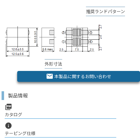
推奨ランドパターン
外形寸法
email
本製品に関するお問い合わせ
製品情報
picture_as_pdf
カタログ
info
テーピング仕様