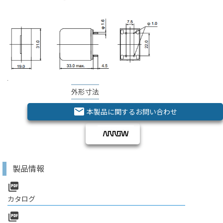
外形寸法
email
本製品に関するお問い合わせ
製品情報
picture_as_pdf
カタログ
picture_as_pdf