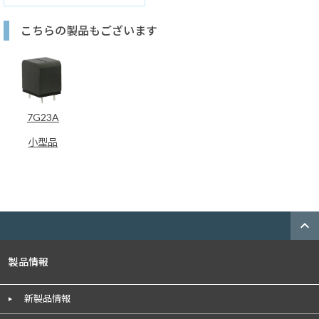
こちらの製品もございます
7G23A
小型品
expand_less
製品情報
新製品情報