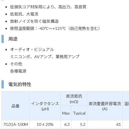
低損失コア材採用により、高出力、高音質
低抵抗、大電流
放射ノイズを防ぐ磁気構造
使用温度範囲：-40℃～+125℃（自己発熱を含む）
用途
オーディオ・ビジュアル
ミニコンポ、AVアンプ、業務用アンプ
その他
各種電源
電気的特性
直流抵抗
(mΩ)
インダクタンス
直流重畳許容電流
温
品番
(µH)
(A)
Max
Typical
7G31A-100M
10 ± 20%
6.3
5.2
61