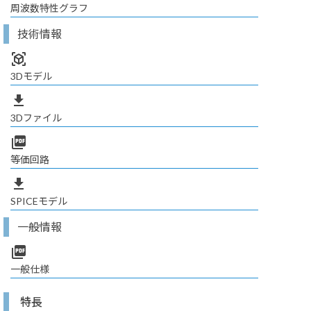
周波数特性グラフ
技術情報
view_in_ar
3Dモデル
file_download
3Dファイル
picture_as_pdf
等価回路
file_download
SPICEモデル
一般情報
picture_as_pdf
一般仕様
特長