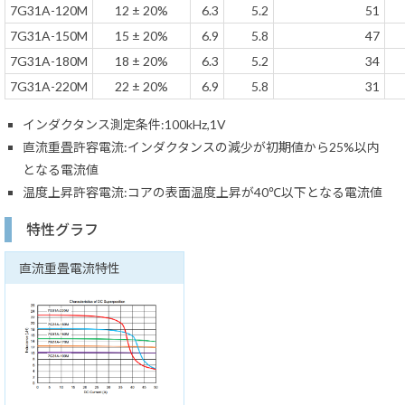
7G31A-120M
12 ± 20%
6.3
5.2
51
7G31A-150M
15 ± 20%
6.9
5.8
47
7G31A-180M
18 ± 20%
6.3
5.2
34
7G31A-220M
22 ± 20%
6.9
5.8
31
インダクタンス測定条件:100kHz,1V
直流重畳許容電流:インダクタンスの減少が初期値から25%以内
となる電流値
温度上昇許容電流:コアの表面温度上昇が40℃以下となる電流値
特性グラフ
直流重畳電流特性