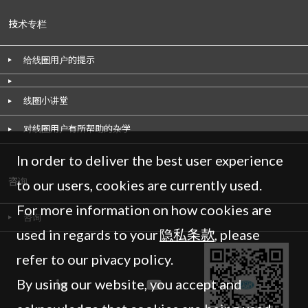
技术专栏
给线圈用户的提示
线圈小讲堂
对线圈用户有所帮助的杂学
In order to deliver the best user experience
咨询
to our users, cookies are currently used.
For more information on how cookies are
咨询
used in regards to your
隐私条款
, please
refer to our pivacy policy.
By using our website, you accept and