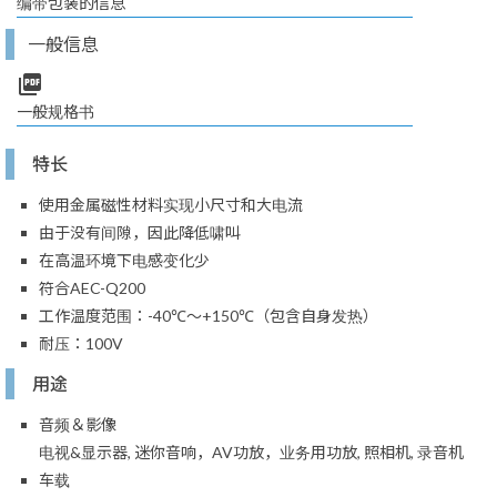
编带包装的信息
一般信息
picture_as_pdf
一般规格书
特长
使用金属磁性材料实现小尺寸和大电流
由于没有间隙，因此降低啸叫
在高温环境下电感变化少
符合AEC-Q200
工作温度范围：-40℃～+150℃（包含自身发热）
耐压：100V
用途
音频＆影像
电视&显示器, 迷你音响，AV功放，业务用功放, 照相机, 录音机
车载