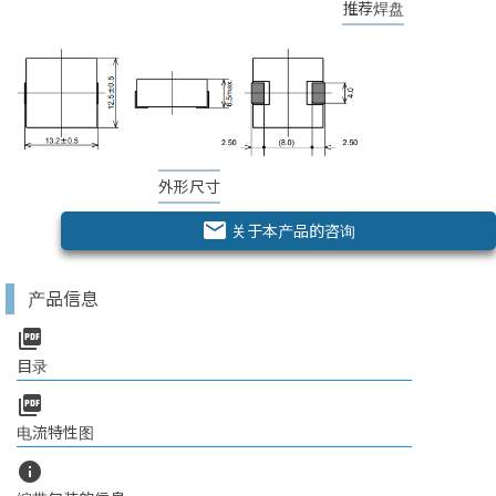
推荐焊盘
外形尺寸
email
关于本产品的咨询
产品信息
picture_as_pdf
目录
picture_as_pdf
电流特性图
info