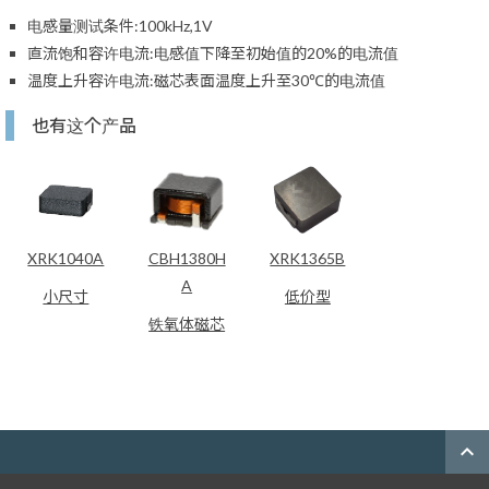
电感量测试条件:100kHz,1V
直流饱和容许电流:电感值下降至初始值的20%的电流值
温度上升容许电流:磁芯表面温度上升至30℃的电流值
也有这个产品
XRK1040A
CBH1380H
XRK1365B
A
小尺寸
低价型
铁氧体磁芯
expand_less