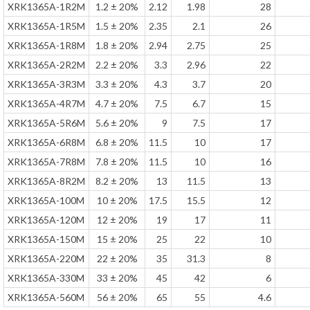
XRK1365A-1R2M
1.2 ± 20%
2.12
1.98
28
XRK1365A-1R5M
1.5 ± 20%
2.35
2.1
26
XRK1365A-1R8M
1.8 ± 20%
2.94
2.75
25
XRK1365A-2R2M
2.2 ± 20%
3.3
2.96
22
XRK1365A-3R3M
3.3 ± 20%
4.3
3.7
20
XRK1365A-4R7M
4.7 ± 20%
7.5
6.7
15
XRK1365A-5R6M
5.6 ± 20%
9
7.5
17
XRK1365A-6R8M
6.8 ± 20%
11.5
10
17
XRK1365A-7R8M
7.8 ± 20%
11.5
10
16
XRK1365A-8R2M
8.2 ± 20%
13
11.5
13
XRK1365A-100M
10 ± 20%
17.5
15.5
12
XRK1365A-120M
12 ± 20%
19
17
11
XRK1365A-150M
15 ± 20%
25
22
10
XRK1365A-220M
22 ± 20%
35
31.3
8
XRK1365A-330M
33 ± 20%
45
42
6
XRK1365A-560M
56 ± 20%
65
55
4.6