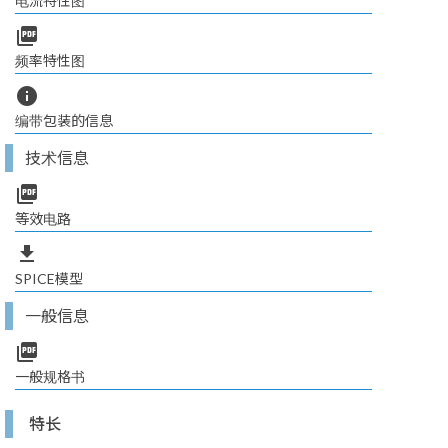
电流特性图
picture_as_pdf
频率特性图
info
编带包装的信息
技术信息
picture_as_pdf
等效电路
file_download
SPICE模型
一般信息
picture_as_pdf
一般规格书
特长