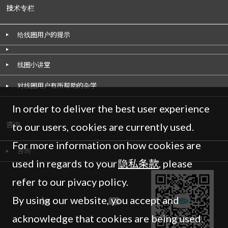
技术专栏
给线圈用户的提示
线圈小讲堂
对线圈用户有所帮助的杂学
In order to deliver the best user experience
咨询
to our users, cookies are currently used.
For more information on how cookies are
咨询
used in regards to your
隐私条款
, please
refer to our pivacy policy.
By using our website, you accept and
acknowledge that cookies are being used.