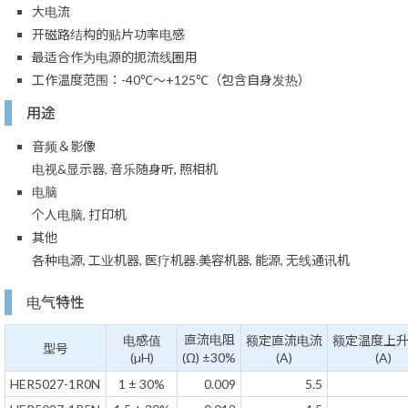
大电流
开磁路结构的贴片功率电感
最适合作为电源的扼流线圈用
工作温度范围：-40℃～+125℃（包含自身发热）
用途
音频＆影像
电视&显示器, 音乐随身听, 照相机
电脑
个人电脑, 打印机
其他
各种电源, 工业机器, 医疗机器.美容机器, 能源, 无线通讯机
电气特性
直流电阻
电感值
额定直流电流
额定温度上
型号
(µH)
(Ω) ±30%
(A)
(A)
HER5027-1R0N
1 ± 30%
0.009
5.5