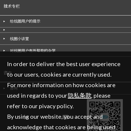
技术专栏
给线圈用户的提示
线圈小讲堂
对线圈用户有所帮助的杂学
In order to deliver the best user experience
咨询
to our users, cookies are currently used.
For more information on how cookies are
咨询
used in regards to your
隐私条款
, please
refer to our pivacy policy.
By using our website, you accept and
acknowledge that cookies are being used.