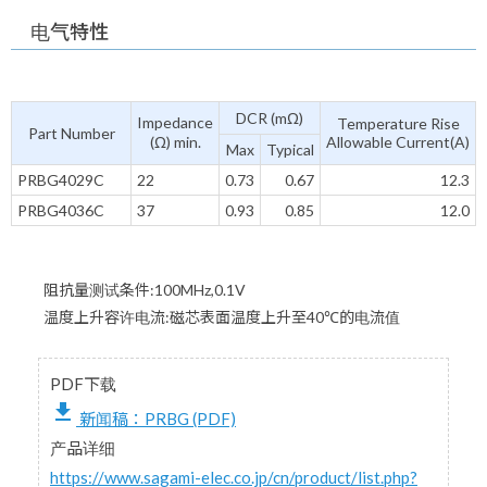
电气特性
DCR (mΩ)
Impedance
Temperature Rise
Part Number
(Ω) min.
Allowable Current(A)
Max
Typical
PRBG4029C
22
0.73
0.67
12.3
PRBG4036C
37
0.93
0.85
12.0
阻抗量测试条件:100MHz,0.1V
温度上升容许电流:磁芯表面温度上升至40℃的电流值
PDF下载
file_download
新闻稿：PRBG (PDF)
产品详细
https://www.sagami-elec.co.jp/cn/product/list.php?