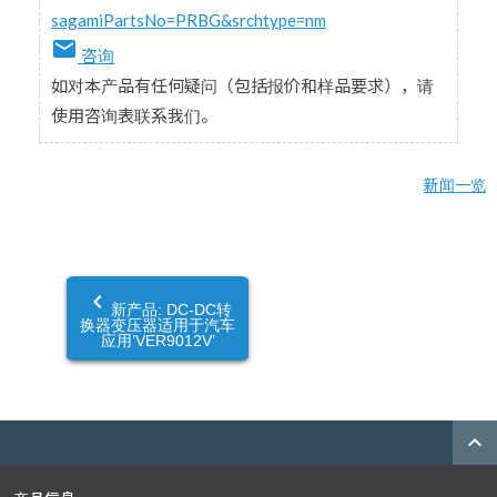
sagamiPartsNo=PRBG&srchtype=nm
email
咨询
如对本产品有任何疑问（包括报价和样品要求），请
使用咨询表联系我们。
新闻一览
navigate_before
新产品: DC-DC转
换器变压器适用于汽车
应用’VER9012V’
expand_less