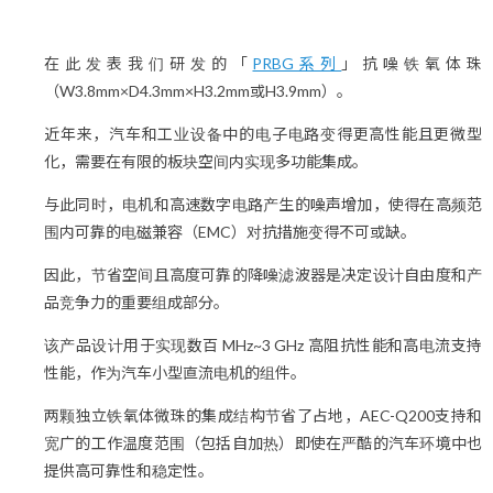
在此发表我们研发的「
PRBG系列
」抗噪铁氧体珠
（W3.8mm×D4.3mm×H3.2mm或H3.9mm）。
近年来，汽车和工业设备中的电子电路变得更高性能且更微型
化，需要在有限的板块空间内实现多功能集成。
与此同时，电机和高速数字电路产生的噪声增加，使得在高频范
围内可靠的电磁兼容（EMC）对抗措施变得不可或缺。
因此，节省空间且高度可靠的降噪滤波器是决定设计自由度和产
品竞争力的重要组成部分。
该产品设计用于实现数百 MHz~3 GHz 高阻抗性能和高电流支持
性能，作为汽车小型直流电机的组件。
两颗独立铁氧体微珠的集成结构节省了占地，AEC-Q200支持和
宽广的工作温度范围（包括自加热）即使在严酷的汽车环境中也
提供高可靠性和稳定性。