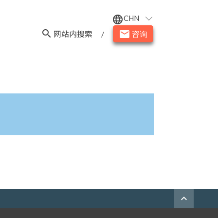
CHN
language
search
email
网站内搜索
/
咨询
expand_less