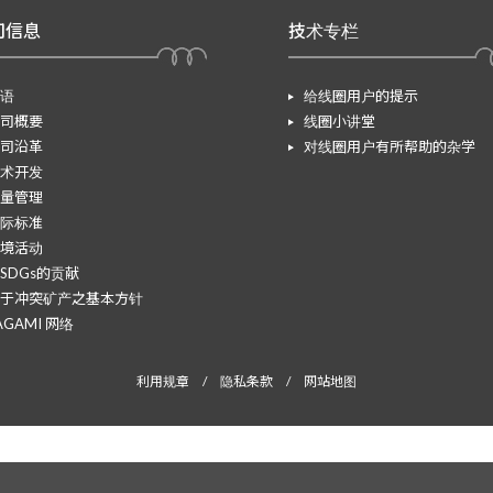
司信息
技术专栏
语
给线圈用户的提示
司概要
线圈小讲堂
司沿革
对线圈用户有所帮助的杂学
术开发
量管理
际标准
境活动
SDGs的贡献
于冲突矿产之基本方针
AGAMI 网络
利用规章
/
隐私条款
/
网站地图