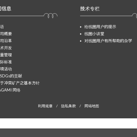
司信息
技术专栏
语
给线圈用户的提示
司概要
线圈小讲堂
司沿革
对线圈用户有所帮助的杂学
术开发
量管理
际标准
境活动
SDGs的贡献
于冲突矿产之基本方针
AGAMI 网络
利用规章
/
隐私条款
/
网站地图