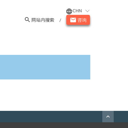
CHN
language
search
email
网站内搜索
/
咨询
expand_less