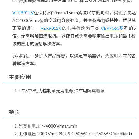
DC转换器变压器适用于汽车应用。样品从2025年9月正式发售。
VER9012V
在保持约10mm×15mm紧凑尺寸的同时，实现了高达
AC 4000Vrms值的交流电介质强度，并具备高电感特性。凭借其
更高的设计，
VER9012V
的电感值约为同类
VER9060系
列的5
倍。无需增加直流阻抗。 这使其成为需要稳定输出电压和最小纹
波的应用的理想解决方案。
我司将进一步扩大产品阵容，以满足市场需求，为应对未来的各
种解决方案。
主要应用
HEV/EV动力控制单元用电源,汽车用隔离电源
特长
超高耐电压 ～4000 Vrms/1min
工作电压 1000 Vrms ※( JIS C 60664 / IEC60665Compliant)