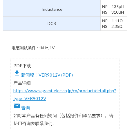
NP 135μH
Inductance
NS 310μH
NP 1.11Ω
DCR
NS 2.35Ω
电感测试条件 : 1kHz, 1V
PDF下载
file_download
新闻稿：VER9012V (PDF)
产品详细
https://www.sagami-elec.co.jp/cn/product/detail.php?
type=VER9012V
email
咨询
如对本产品有任何疑问（包括报价和样品要求），请
使用咨询表联系我们。