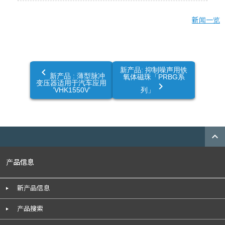
新闻一览
新产品: 抑制噪声用铁
navigate_before
新产品 : 薄型脉冲
氧体磁珠「PRBG系
变压器适用于汽车应用
navigate_next
’VHK1550V’
列」
expand_less
产品信息
新产品信息
产品搜索