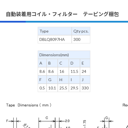
自動装着用コイル・フィルター テーピング梱包
Type
Qty pcs.
DBLQ8097HA
300
Dimensions(mm)
A
B
C
D
E
8.6
8.6
16
11.5
24
F
G
H
I
J
0.5
10.1
25.5
29.5
330