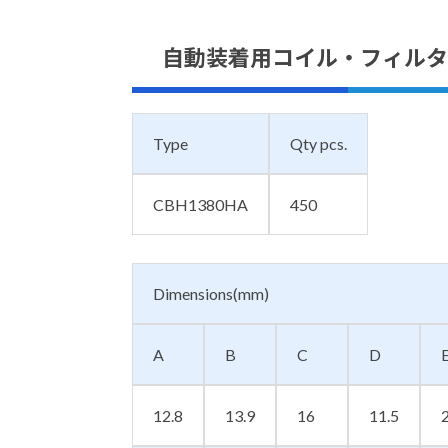
自動装着用コイル・フィルタ
Type
Qty pcs.
CBH1380HA
450
Dimensions(mm)
A
B
C
D
12.8
13.9
16
11.5