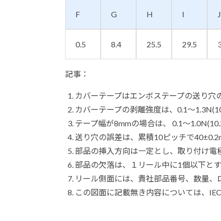
F
G
H
I
J
0.5
8.4
25.5
29.5
記事：
カバーテープはエンボステープの送り穴
カバーテープの剥離強度は、0.1～1.3N(10
テープ幅が8mmの場合は、 0.1～1.0N(10
送り穴の誤差は、累積10ピッチで40±0.
部品の挿入方向は一定とし、取り付け電
部品の欠落は、１リール中に1個以下と
リール側面には、貴社部品番号、数量、
この図面に記載無き内容については、IEC