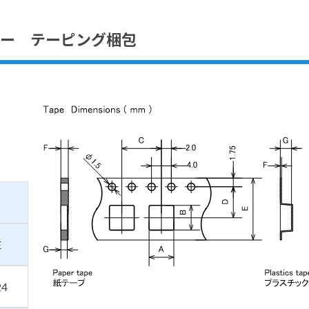
ー テーピング梱包
E
24