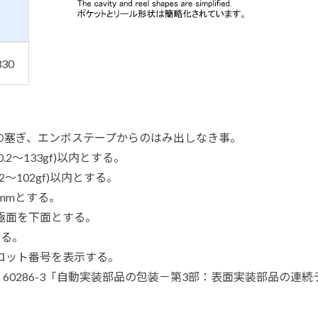
330
の塞ぎ、エンボステープからのはみ出しなき事。
.2～133gf)以内とする。
.2～102gf)以内とする。
2mmとする。
極面を下面とする。
する。
ロット番号を表示する。
 60286-3「自動実装部品の包装－第3部：表面実装部品の連