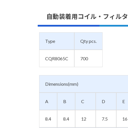
自動装着用コイル・フィルタ
Type
Qty pcs.
CQR8065C
700
Dimensions(mm)
A
B
C
D
E
8.4
8.4
12
7.5
16