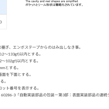
0
の塞ぎ、エンボステープからのはみ出しなき事。
.2～133gf)以内とする。
.2～102gf)以内とする。
2mmとする。
極面を下面とする。
する。
ロット番号を表示する。
 60286-3「自動実装部品の包装－第3部：表面実装部品の連