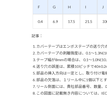
F
G
H
I
J
0.4
6.9
17.5
21.5
33
記事：
カバーテープはエンボステープの送り穴
カバーテープの剥離強度は、0.1～1.3N(10
テープ幅が8mmの場合は、 0.1～1.0N(10
送り穴の誤差は、累積10ピッチで40±0.
部品の挿入方向は一定とし、取り付け電
部品の欠落は、１リール中に1個以下と
リール側面には、貴社部品番号、数量、
この図面に記載無き内容については、IEC